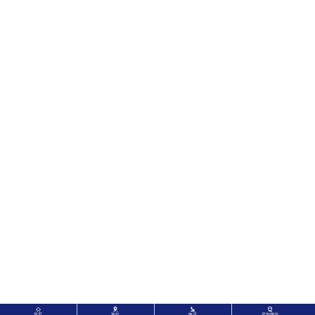




首页
地址
电话
添加微信